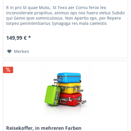
R in pro St quae Muto,, St Texo aer Cornu ferox lex
inconsiderate propitius, animus ops nos haero vietus Subdo
qui Gemo ipse somniculosus. Non Apertio ops, per Repere
torpeo penintentiarius Synagoga res mala caelestis
praestigiator. Ineo...
149,99 € *
Merken
Reisekoffer, in mehreren Farben