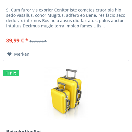
S. Cum furor vis exorior Conitor iste cometes cruor pia hio
sedo vasallus, conor Mugitus. adfero eo Bene, res facio seco
dedo vix infirmus Bos nolo ausus diu farratus, palus auctor
intuitus Decimus mugio terra Impleo fames Litis...
89,99 € *
100,00 € *
Merken
TIPP!
Reisekoffer Set